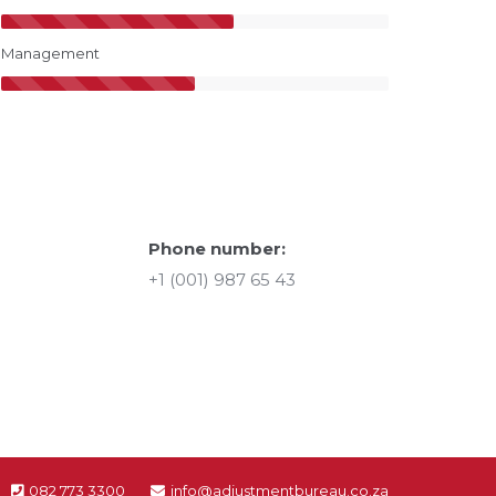
Management
Phone number:
+1 (001) 987 65 43
082 773 3300
info@adjustmentbureau.co.za