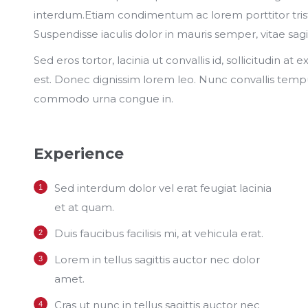
interdum.Etiam condimentum ac lorem porttitor trist
Suspendisse iaculis dolor in mauris semper, vitae sagitt
Sed eros tortor, lacinia ut convallis id, sollicitudin at e
est. Donec dignissim lorem leo. Nunc convallis tempus
commodo urna congue in.
Experience
Sed interdum dolor vel erat feugiat lacinia
et at quam.
Duis faucibus facilisis mi, at vehicula erat.
Lorem in tellus sagittis auctor nec dolor
amet.
Cras ut nunc in tellus sagittis auctor nec