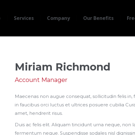
e
Services
Company
Our Benefits
Fre
Miriam Richmond
Account Manager
Maecenas non augue consequat, sollicitudin felis in, 
in faucibus orci luctus et ultrices posuere cubilia Curae
amet, hendrerit risus.
Duis ac felis elit. Aliquam tincidunt urna neque, non l
fermentum neque. Suspendisse sodales nisl dignissim