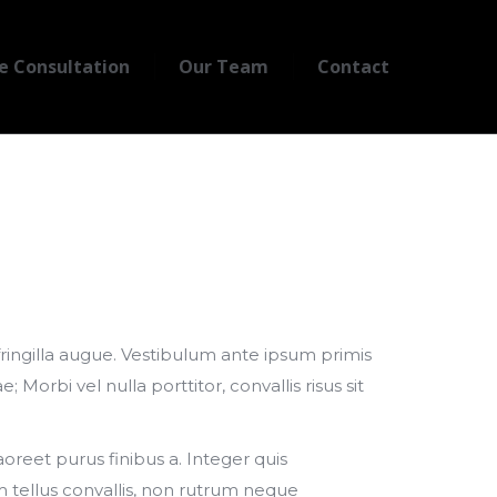
e Consultation
Our Team
Contact
fringilla augue. Vestibulum ante ipsum primis
; Morbi vel nulla porttitor, convallis risus sit
aoreet purus finibus a. Integer quis
 tellus convallis, non rutrum neque